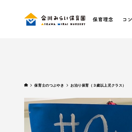
保育理
手ぶ
五感
SDG
保育士のつぶやき
お泊り保育（３歳以上児クラス）