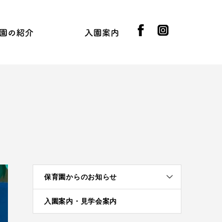
facebook
instagram
知らせ
園の紹介
募集
入園案内
園長挨拶
先生の紹介
採用情報
実習受け入れ
提携企業
園児募集
入園の流れ
入園基準
制服ともちもの
保育園からのお知らせ
入園案内・見学会案内