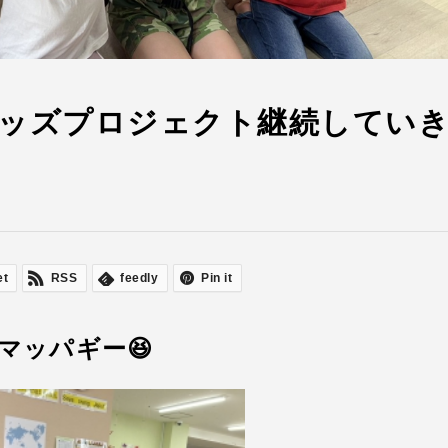
ッズプロジェクト継続してい
et
RSS
feedly
Pin it
マッパギー😆