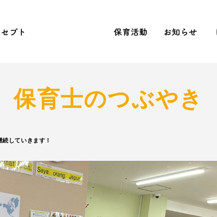
念
コンセプト
こだわりの給食
保育活動
お
ら保育
への刺激
Sへの取り組み
先生のつぶやき
2020含む活動結果年間行事
NEWS
見学会
保育士のつぶやき
継続していきます！