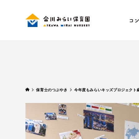
保育理
手ぶ
五感
SDG
保育士のつぶやき
今年度もみらいキッズプロジェクト