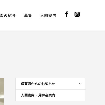
facebook
instagram
知らせ
園の紹介
募集
入園案内
園長挨拶
先生の紹介
採用情報
実習受け入れ
提携企業
園児募集
入園の流れ
入園基準
制服ともちもの
保育園からのお知らせ
入園案内・見学会案内