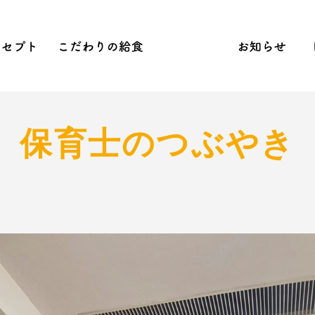
念
コンセプト
こだわりの給食
保育活動
お
ら保育
への刺激
Sへの取り組み
先生のつぶやき
2020含む活動結果年間行事
NEWS
見学会
保育士のつぶやき