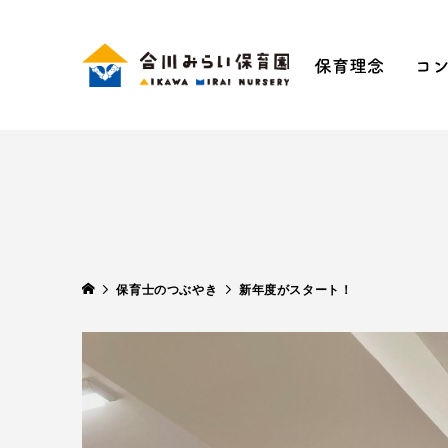
保育理
手ぶ
五感
SDG
保育士のつぶやき
新年度がスタート！