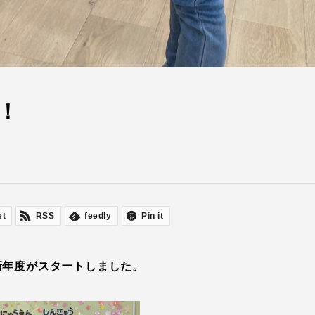
！
et
RSS
feedly
Pin it
新年度がスタートしました。