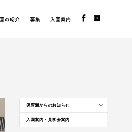
facebook
instagram
知らせ
園の紹介
募集
入園案内
園長挨拶
先生の紹介
採用情報
実習受け入れ
提携企業
園児募集
入園の流れ
入園基準
制服ともちもの
保育園からのお知らせ
入園案内・見学会案内