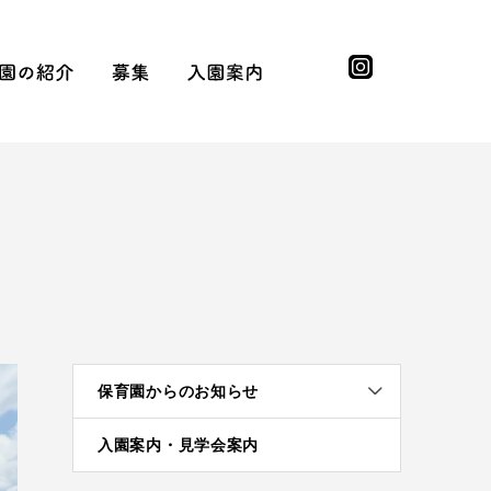
facebook
instagram
知らせ
園の紹介
募集
入園案内
園長挨拶
先生の紹介
採用情報
実習受け入れ
提携企業
園児募集
入園の流れ
入園基準
制服ともちもの
保育園からのお知らせ
入園案内・見学会案内