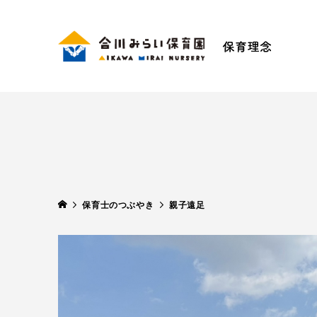
保育理
手ぶ
五感
SDG
保育士のつぶやき
親子遠足