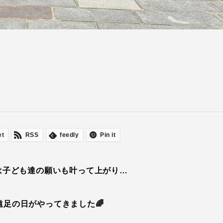
et
RSS
feedly
Pin it
雨は子ども達の願いも叶って上がり…
遠足の日がやってきました🌈