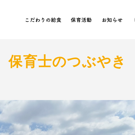
念
コンセプト
こだわりの給食
保育活動
お
ら保育
への刺激
Sへの取り組み
先生のつぶやき
2020含む活動結果年間行事
NEWS
見学会
保育士のつぶやき