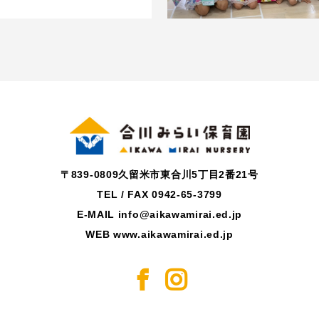
〒839-0809久留米市東合川5丁目2番21号
TEL / FAX 0942-65-3799
E-MAIL info@aikawamirai.ed.jp
WEB www.aikawamirai.ed.jp