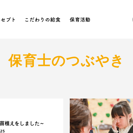
念
コンセプト
こだわりの給食
保育活動
お
ら保育
への刺激
Sへの取り組み
先生のつぶやき
2020含む活動結果年間行事
NEWS
見学会
保育士のつぶやき
苗植えをしました～
.25