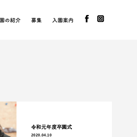
facebook
instagram
知らせ
園の紹介
募集
入園案内
園長挨拶
先生の紹介
採用情報
実習受け入れ
提携企業
園児募集
入園の流れ
入園基準
制服ともちもの
令和元年度卒園式
2020.04.10