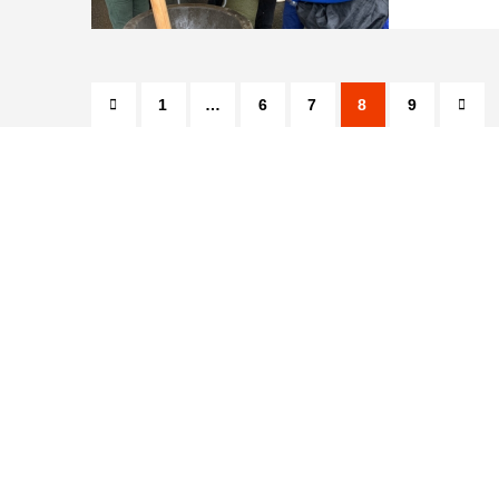
1
…
6
7
8
9

