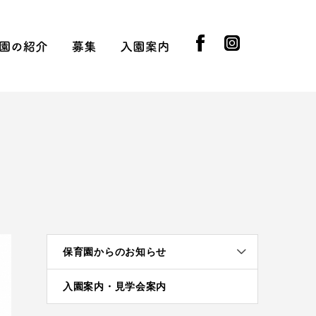
facebook
instagram
知らせ
園の紹介
募集
入園案内
園長挨拶
先生の紹介
採用情報
実習受け入れ
提携企業
園児募集
入園の流れ
入園基準
制服ともちもの
保育園からのお知らせ
入園案内・見学会案内