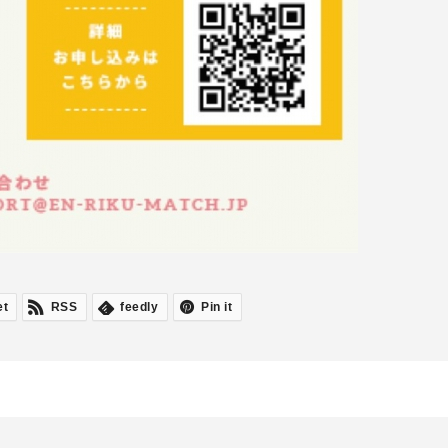
et
RSS
feedly
Pin it