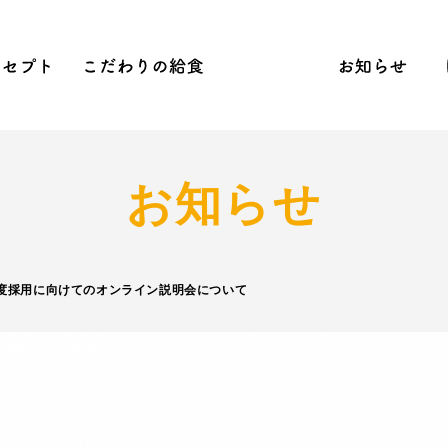
念
コンセプト
こだわりの給食
保育活動
お
ら保育
への刺激
Sへの取り組み
先生のつぶやき
2020含む活動結果年間行事
NEWS
見学会
お知らせ
度採用に向けてのオンライン説明会について